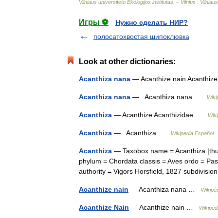
Vilniaus
universiteto
Ekologijos
institutas
. –
Vilnius
:
Vilniaus
Игры ⚽
Нужно сделать НИР?
полосатохвостая шипоклювка
Look at other dictionaries:
Acanthiza nana
— Acanthize nain Acanthi
Acanthiza nana
— Acanthiza nana …
Wiki
Acanthiza
— Acanthize Acanthizidae …
Wiki
Acanthiza
— Acanthiza …
Wikipedia Español
Acanthiza
— Taxobox name = Acanthiza |thum
phylum = Chordata classis = Aves ordo = Pas
authority = Vigors Horsfield, 1827 subdivis
Acanthize nain
— Acanthiza nana …
Wikipé
Acanthize Nain
— Acanthize nain …
Wikipéd