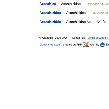
Acanthize
— Acanthizidae …
Wikipédia en Fra
Acanthizidae
— Acanthizidés …
Wikipédia en
Acanthizidés
— Acanthizidae Acanthiziné
© Academic, 2000-2026
Contact us:
Technical Support
,
Dictionaries export
, created on PHP,
Joomla,
Dr