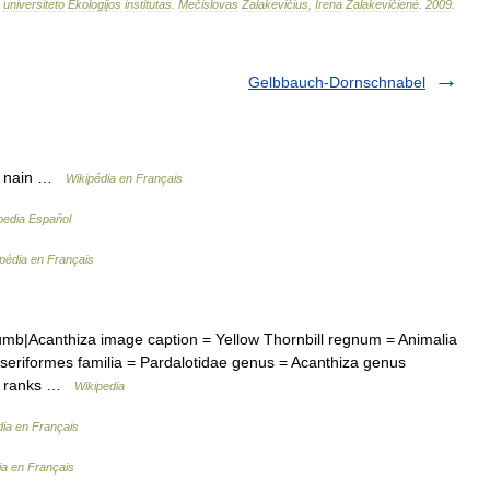
universiteto
Ekologijos
institutas
.
Mečislovas
Žalakevičius
,
Irena
Žalakevičienė
.
2009
.
Gelbbauch-Dornschnabel
ze nain …
Wikipédia en Français
pedia Español
pédia en Français
b|Acanthiza image caption = Yellow Thornbill regnum = Animalia
seriformes familia = Pardalotidae genus = Acanthiza genus
ion ranks …
Wikipedia
dia en Français
ia en Français