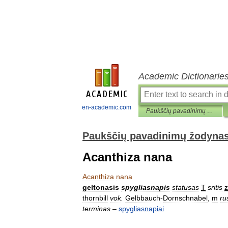
Academic Dictionarie
en-academic.com
Paukščių pavadinimų žodynas
Paukščių pavadinimų žodyna
Acanthiza nana
Acanthiza
nana
geltonasis
spygliasnapis
statusas
T
sritis
z
thornbill
vok
.
Gelbbauch
-
Dornschnabel
,
m
ru
terminas
–
spygliasnapiai