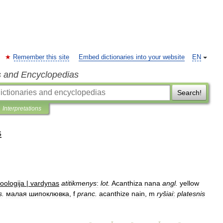
Remember this site
Embed dictionaries into your website
EN
s and Encyclopedias
Search!
Interpretations
s
oologija
|
vardynas
atitikmenys
:
lot
.
Acanthiza
nana
angl
.
yellow
s
.
малая
шипоклювка
,
f
pranc
.
acanthize
nain
,
m
ryšiai
:
platesnis