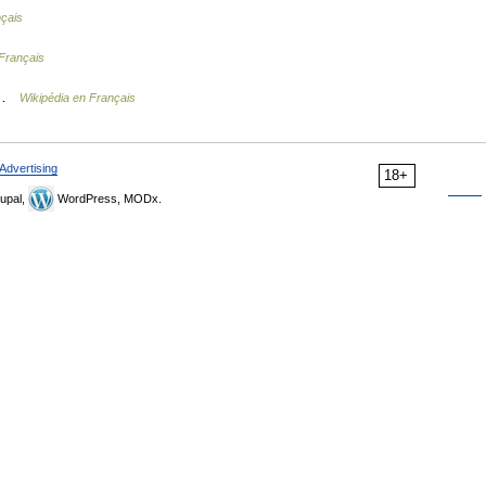
nçais
 Français
s …
Wikipédia en Français
Advertising
18+
upal,
WordPress, MODx.